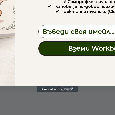
✔ Саморефлексия и о
✔ Планове за по-добро психи
✔ Практични техники (CB
Email
Вземи Workb