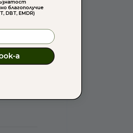
съзнатост
чно благополучие
T, DBT, EMDR)
ook-а