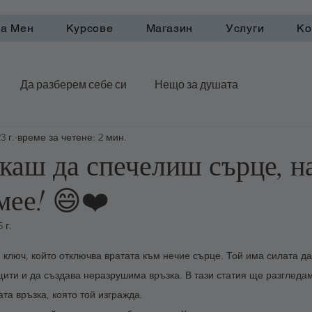
а Мен
Курсове
Магазин
Услуги
Ко
Да разберем себе си
Нещо за душата
3 г.
време за четене: 2 мин.
рактики
каш да спечелиш сърце, н
смее! 😄❤️
 г.
5 звезди.
ключ, който отключва вратата към нечие сърце. Той има силата д
щити и да създава неразрушима връзка. В тази статия ще разгледа
та връзка, която той изгражда. 