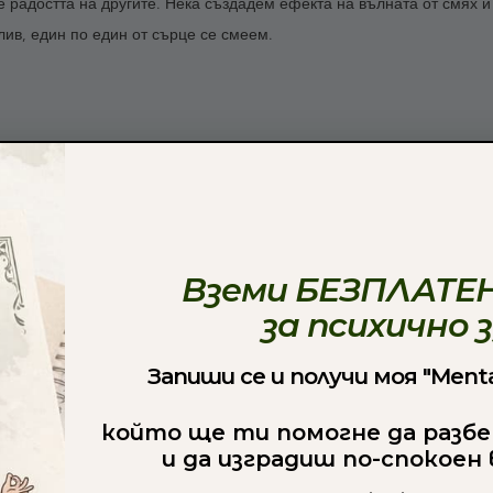
 радостта на другите. Нека създадем ефекта на вълната от смях и 
ив, един по един от сърце се смеем.
Вземи БЕЗПЛАТЕН
за психично 
Запиши се и получи моя "Menta
който ще ти помогне да разбе
и да изградиш по-спокоен