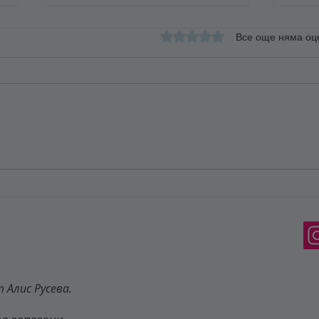
Оценено с 0 от 5 звезди.
Все още няма оц
Прия
Изневяра - Когато социалните
медии задушават връзката на
една двойка
 Алис Русева.