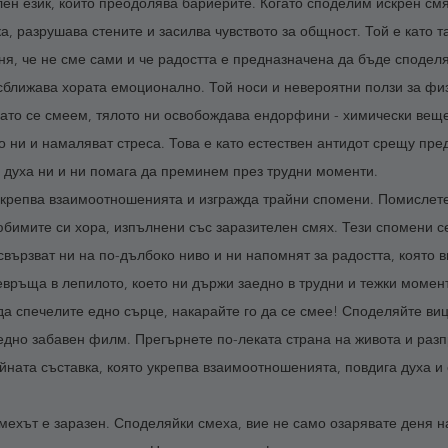
ен език, който преодолява бариерите. Когато споделим искрен смях
а, разрушава стените и засилва чувството за общност. Той е като т
ня, че не сме сами и че радостта е предназначена да бъде споделя
сближава хората емоционално. Той носи и невероятни ползи за физ
гато се смеем, тялото ни освобождава ендорфини - химически веще
 ни и намаляват стреса. Това е като естествен антидот срещу пре
а духа ни и ни помага да преминем през трудни моменти. 
укрепва взаимоотношенията и изгражда трайни спомени. Помислете
юбимите си хора, изпълнени със заразителен смях. Тези спомени с
вързват ни на по-дълбоко ниво и ни напомнят за радостта, която в
евръща в лепилото, което ни държи заедно в трудни и тежки момент
 да спечелите едно сърце, накарайте го да се смее! Споделяйте виц
едно забавен филм. Прегърнете по-леката страна на живота и раз
айната съставка, която укрепва взаимоотношенията, повдига духа и
мехът е заразен. Споделяйки смеха, вие не само озарявате деня на 