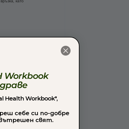
връзка, като 
 Workbook
здраве
l Health Workbook",
реш себе си по-добре
 вътрешен свят.