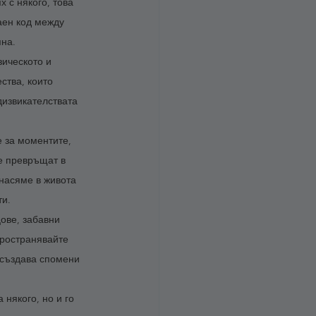
 с някого, това 
аен код между 
на. 
ическото и 
ства, които 
дизвикателствата 
 за моментите, 
е превръщат в 
насяме в живота 
и. 
ове, забавни 
пространявайте 
 създава спомени 
някого, но и го 