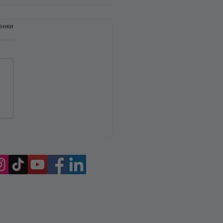
енки
телство=Любов