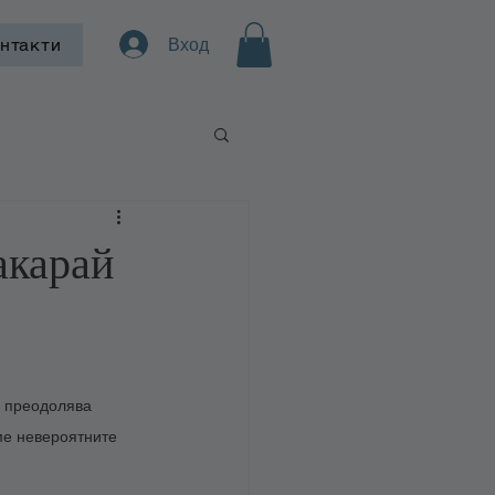
Вход
нтакти
акарай
а преодолява 
ме невероятните 