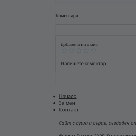
Коментари
Добавяне на отзив
За Толерантността и
Напишете коментар...
Разбирателството
Начало
За мен
Контакт
Сайт с душа и сърце, създаден от