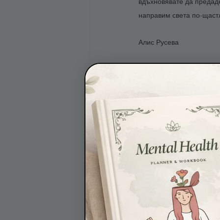
вдъхновявате да предаде
направим света по-щастл
Алис Русева