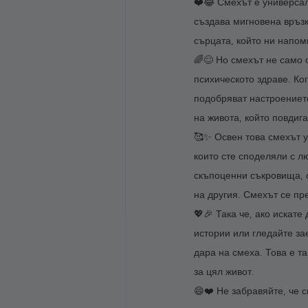
❤️😂 Смехът е универсал
създава мигновена връзк
сърцата, който ни напом
🌈😌 Но смехът не само 
психическото здраве. Ко
подобряват настроението
на живота, който повдиг
🥰✨ Освен това смехът 
които сте споделяли с л
скъпоценни съкровища, с
на другия. Смехът се пр
💖🎉 Така че, ако искате
истории или гледайте за
дара на смеха. Това е т
за цял живот. 
😄❤️ Не забравяйте, че с