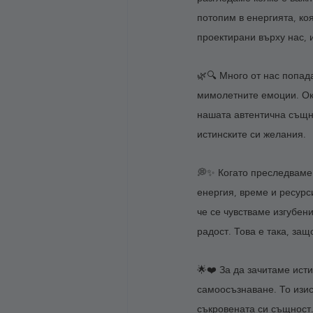
потопим в енергията, ко
проектирани върху нас, 
🌿🔍 Много от нас попад
мимолетните емоции. Ока
нашата автентична същно
истинските си желания. 
💭✨ Когато преследваме 
енергия, време и ресурс
че се чувстваме изгубен
радост. Това е така, защ
🌟❤️ За да зачитаме ист
самоосъзнаване. То изис
съкровената си същност.