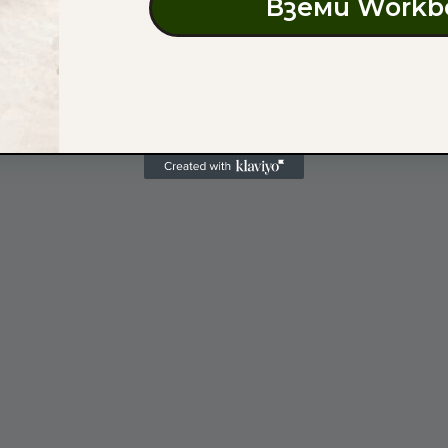
Вземи Workb