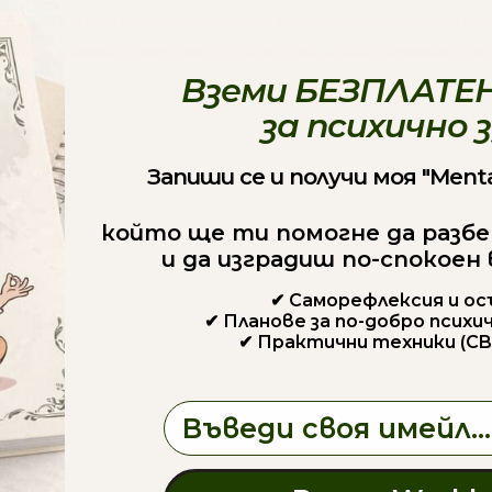
 вслушайте се в шепота на душата си и почитайте автентичния си 
анието и живейте живот, който съответства на най-съкровените ви
Вземи БЕЗПЛАТЕН
за психично 
Запиши се и получи моя "Menta
който ще ти помогне да разбе
и да изградиш по-спокоен
✔ Саморефлексия и о
✔ Планове за по-добро психи
✔ Практични техники (CB
Email