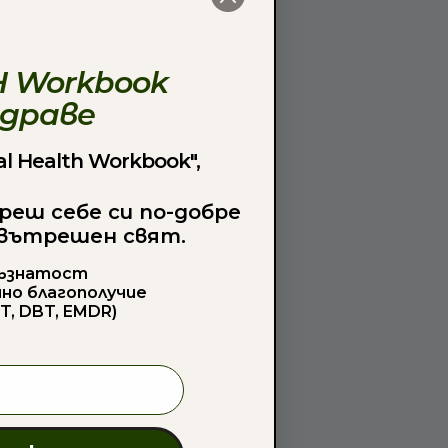
път. Прегърнете 
 желания. 
 Workbook
здраве
l Health Workbook",
реш себе си по-добре
 вътрешен свят.
съзнатост
чно благополучие
T, DBT, EMDR)