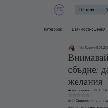
Начало
З
Категории
Взаимоотношения
Alis Ruseva
5.08.202
Психотерапевтични школи и п
Внимавай
сбъдне: д
желания
Актуализирано:
29.05.2025
Оценено с NaN от 
🌼😌 Спирали ли сте няк
разгледаме колко е важн