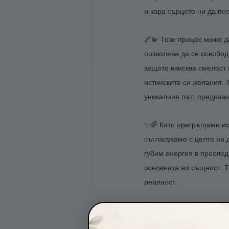
и кара сърцето ни да пе
🌌💫 Този процес може д
позволява да се освобод
защото изисква смелост 
истинските си желания. 
уникалния път, предназн
✨🌈 Като прегръщаме ист
съгласуваме с целта на 
губим енергия в преслед
основната ни същност. Т
реалност. 
🌸💖 Така че, скъпи мои
време, за да различите 