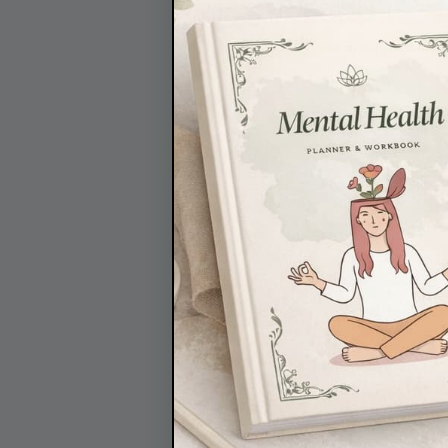
на вътрешния си компас,
пътуването към себепозн
Алис Русева