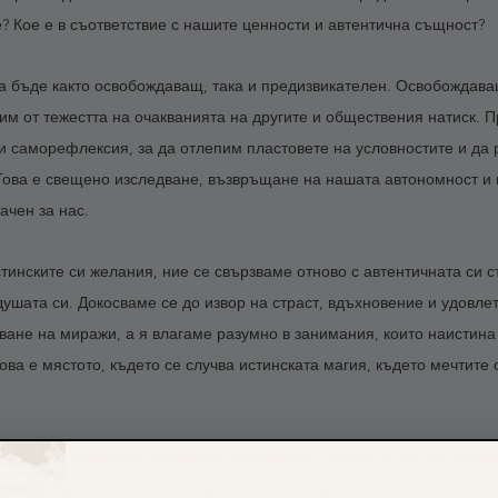
е? Кое е в съответствие с нашите ценности и автентична същност? 
а бъде както освобождаващ, така и предизвикателен. Освобождава
им от тежестта на очакванията на другите и обществения натиск. П
и саморефлексия, за да отлепим пластовете на условностите и да 
Това е свещено изследване, възвръщане на нашата автономност и 
ачен за нас. 
инските си желания, ние се свързваме отново с автентичната си с
душата си. Докосваме се до извор на страст, вдъхновение и удовле
ване на миражи, а я влагаме разумно в занимания, които наистина
ова е мястото, където се случва истинската магия, където мечтите 
 приятели, внимавайте какво си пожелавате, защото то ще се сбъдн
истинските си желания от мимолетните емоции или външните влиян