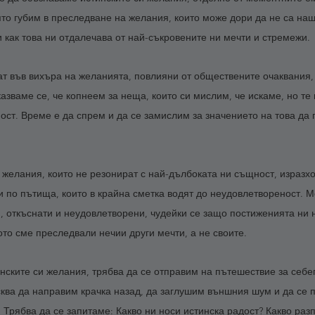
ято губим в преследване на желания, които може дори да не са наш
и как това ни отдалечава от най-съкровените ни мечти и стремежи. 
ат във вихъра на желанията, повлияни от обществените очаквания,
зваме се, че копнеем за неща, които си мислим, че искаме, но те 
ст. Време е да спрем и да се замислим за значението на това да 
желания, които не резонират с най-дълбоката ни същност, изразх
и по пътища, които в крайна сметка водят до неудовлетвореност. М
и, откъснати и неудовлетворени, чудейки се защо постиженията ни 
ото сме преследвали нечии други мечти, а не своите. 
инските си желания, трябва да се отправим на пътешествие за себе
ква да направим крачка назад, да заглушим външния шум и да се 
 Трябва да се запитаме: Какво ни носи истинска радост? Какво разп