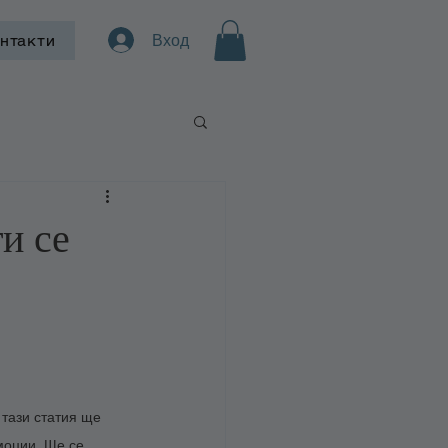
Вход
нтакти
и се
 тази статия ще 
моции. Ще се 