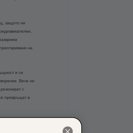
щ, защото ни 
редизвикателен, 
разкрием 
преоткриване на 
ъщност и се 
творение. Вече не 
 резонират с 
се превръщат в 
е. Отделете 
ия. Доверете се 