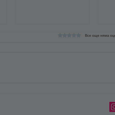
Оценено с 0 от 5 звезди.
Все още няма оц
Какво значи да се обичаш –
Защо
отвъд клишетата
не ра
прав