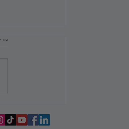
енки
 „позитивното мислене“
боти винаги – и какво да
им вместо това