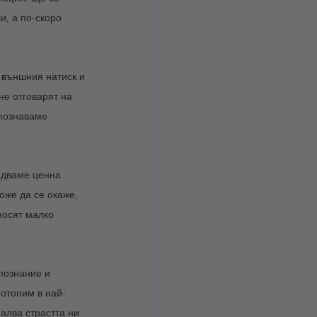
и, а по-скоро 
 външния натиск и 
не отговарят на 
познаваме 
одваме ценна 
оже да се окаже, 
носят малко 
познание и 
потопим в най-
алва страстта ни 