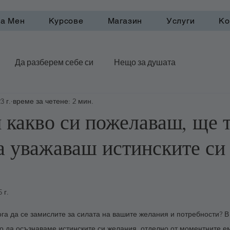
а Мен
Курсове
Магазин
Услуги
Ко
Да разберем себе си
Нещо за душата
3 г.
време за четене: 2 мин.
рактики
 какво си пожелаваш, ще т
а уважаваш истинските си
 г.
5 звезди.
ога да се замислите за силата на вашите желания и потребности? В
о да осъзнаваме истинските си желания, отделно от моментните е