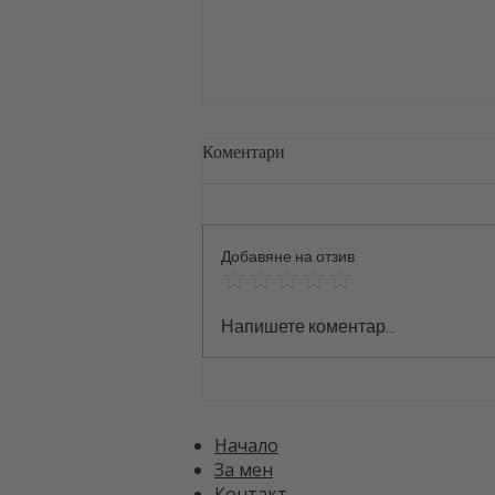
Коментари
Добавяне на отзив
Как да изградим идентичност,
Напишете коментар...
която наистина отразява кои
сме
Начало
За мен
Контакт