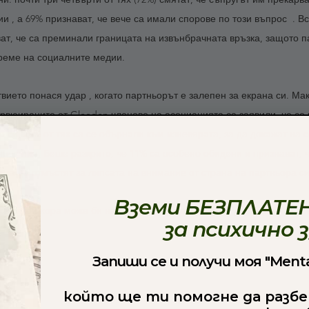
 , а 69% признават, че вече са имали спорове по този въпрос  . Вс
т, че са преминали границата на извънбрачната връзка, защото п
време на социалните медии.
вието понася удар , когато партньорът е залепен за екрана си. Мак
ервюираните от Gleeden членове на асоциацията са заявили, че се 
 си, 29% от тях са се обърнали към изневярата, за да докажат на се
ношения. Беше разкрито, че 11% са особено обидени и признават, 
 за да отмъстят за липсата на внимание от страна на партньора си
Вземи БЕЗПЛАТЕН
а някои хора може би най-накрая ще се замислят дали да не оста
за психично 
Запиши се и получи моя "Menta
който ще ти помогне да разбе