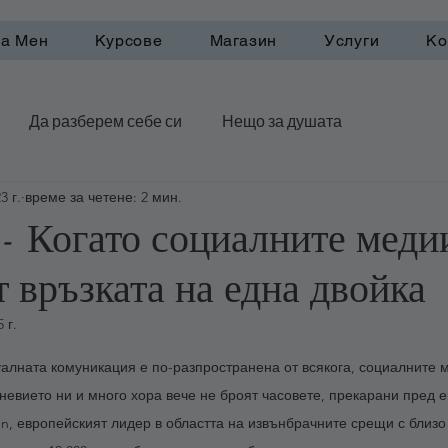
а Мен
Курсове
Магазин
Услуги
Ко
Да разберем себе си
Нещо за душата
3 г.
време за четене: 2 мин.
рактики
- Когато социалните меди
 връзката на една двойка
 г.
5 звезди.
туалната комуникация е по-разпространена от всякога, социалните 
невието ни и много хора вече не броят часовете, прекарани пред е
en, европейският лидер в областта на извънбрачните срещи с близо