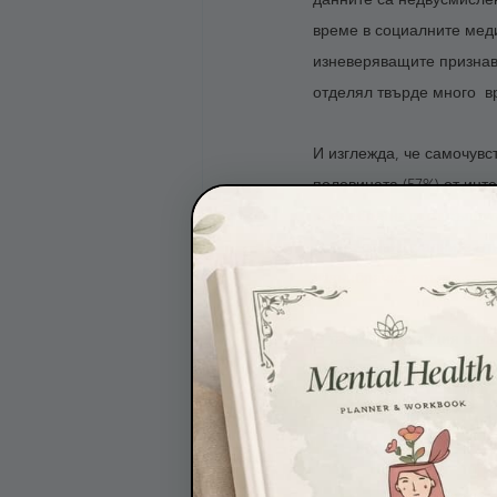
време в социалните медии
изневеряващите признава
отделял твърде много  
И изглежда, че самочувст
половината (57%) от инт
пренебрегнати от съпруга
добра от виртуалните от
извънбрачна връзка само
С тази информация в рък
Алис Русева