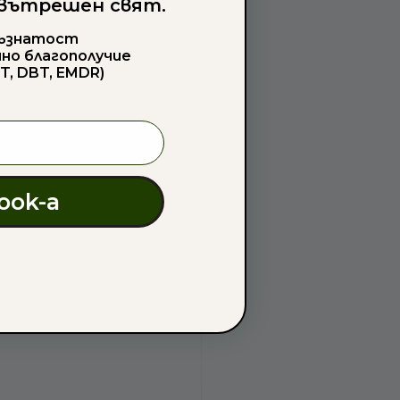
 вътрешен свят.
съзнатост
чно благополучие
T, DBT, EMDR)
ook-а