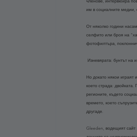
членове, интервюира пов
им в социалните медии, 
От няколко години насам
селфито или броя на "ха
фотофилтъра, поклоннич
 Изневярата: бунтът на 
Но докато някои играят и
което страда: двойката.
регионите, където социа
времето, което съпрузит
другаде.
Gleeden, водещият сайт 
данните са недвусмислени