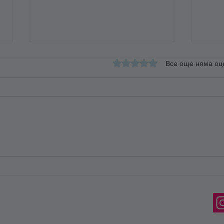
Оценено с 0 от 5 звезди.
Все още няма оц
Приятелство=Любов
Стил
взаи
рабо