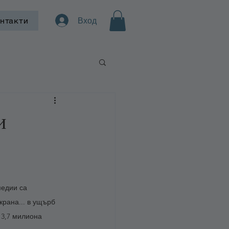
Вход
нтакти
и
медии са 
крана... в ущърб 
 3,7 милиона 