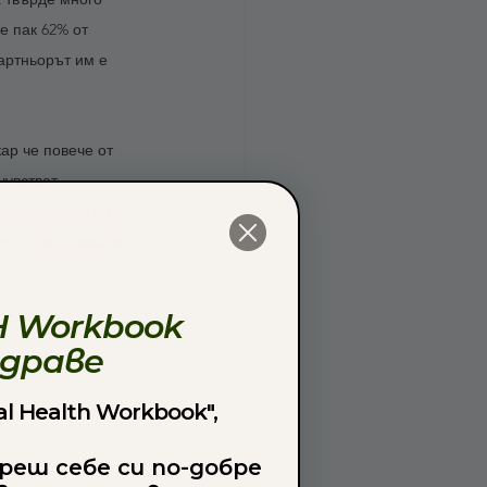
е пак 62% от 
артньорът им е 
ар че повече от 
чувстват 
бе си, че тя е по-
че са поддържали 
.
 Workbook
вят смартфона си.
здраве
l Health Workbook",
реш себе си по-добре