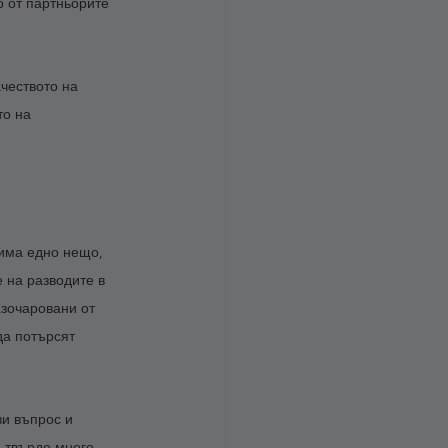
о от партньорите 
чеството на  
о на 
 има едно нещо, 
 на разводите в 
азочаровани от 
да потърсят 
и въпрос и 
а твърде много 