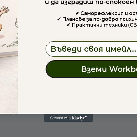
и да изградиш по-спокоен
✔ Саморефлексия и о
✔ Планове за по-добро психи
✔ Практични техники (CB
Email
Вземи Workb