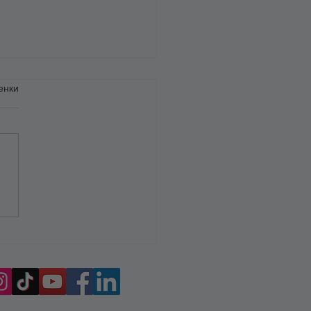
енки
ове на привързаност във
моотношенията: 6
тни листа за възрастни