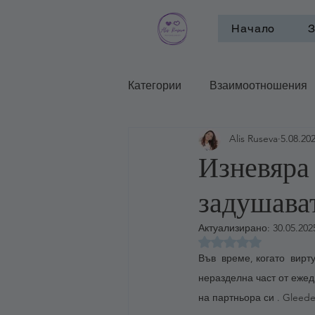
Начало
З
Категории
Взаимоотношения
Alis Ruseva
5.08.202
Психотерапевтични школи и п
Изневяра 
задушават
Актуализирано:
30.05.2025
Оценено с NaN от 
Във  време, когато  вир
неразделна част от ежед
на партньора си . Gleed