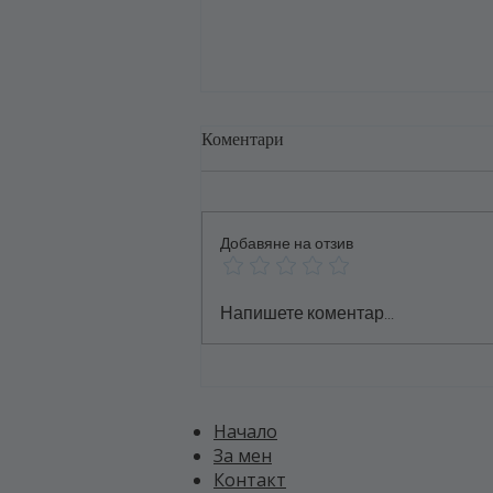
Коментари
Добавяне на отзив
За Толерантността и
Напишете коментар...
Разбирателството
Начало
За мен
Контакт