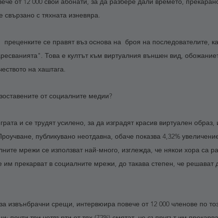
ече от 12 000 свои абонати, за да разбере дали времето, прекаран
е свързано с тяхната изневяра.
  преценките се правят въз основа на  броя на последователите, ка
ресванията". Това е култът към виртуалния външен вид, обожаниет
еството на хаштага.
изоставените от социалните медии?
грата и се трудят усилено, за да изградят красив виртуален образ,
 Проучване, публикувано неотдавна, обаче показва 4,32% увеличение
лните мрежи се използват най-много, изглежда, че някои хора са р
е им прекарват в социалните мрежи, до такава степен, че решават 
за извънбрачни срещи, интервюира повече от 12 000 членове по тоз
: почти три четвърти от тях (72%) смятат, че съпругът им прекарв