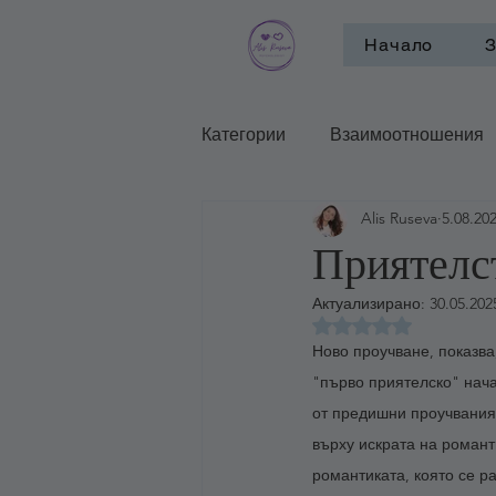
Начало
З
Категории
Взаимоотношения
Alis Ruseva
5.08.202
Психотерапевтични школи и п
Приятел
Актуализирано:
30.05.2025
Оценено с NaN от 
Ново проучване, показва,
"първо приятелско" нача
от предишни проучвания з
върху искрата на романт
романтиката, която се р