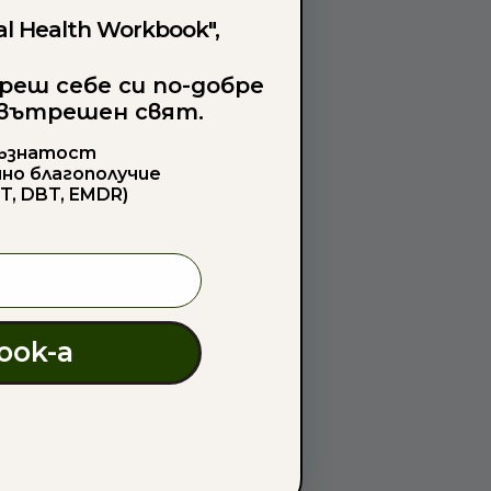
l Health Workbook",
реш себе си по-добре
 вътрешен свят.
съзнатост
чно благополучие
T, DBT, EMDR)
ook-а