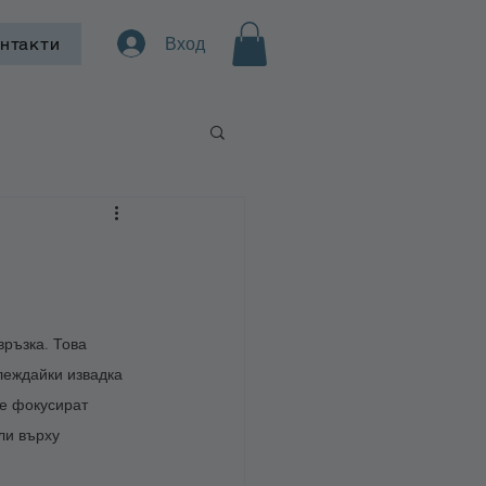
Вход
нтакти
връзка. Това 
леждайки извадка 
се фокусират 
ли върху 