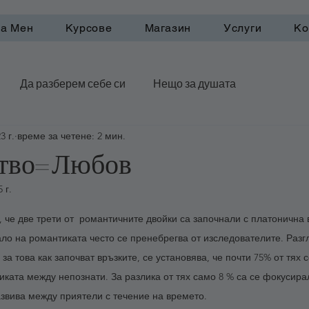
а Мен
Курсове
Магазин
Услуги
Ко
Да разберем себе си
Нещо за душата
3 г.
време за четене: 2 мин.
рактики
ство=Любов
 г.
5 звезди.
 че две трети от  романтичните двойки са започнали с платонична 
ло на романтиката често се пренебрегва от изследователите. Разг
а това как започват връзките, се установява, че почти 75% от тях 
иката между непознати. За разлика от тях само 8 % са се фокусира
азвива между приятели с течение на времето.