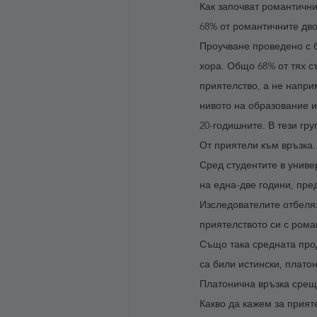
Как започват романтични
68% от романтичните дво
Проучване проведено с бл
хора. Общо 68% от тях с
приятелство, а не напри
нивото на образование и
20-годишните. В тези гр
От приятели към връзк
Сред студентите в униве
на една-две години, пре
Изследователите отбеляз
приятелството си с ром
Също така средната прод
са били истински, плато
Платонична връзка срещу
Какво да кажем за прия