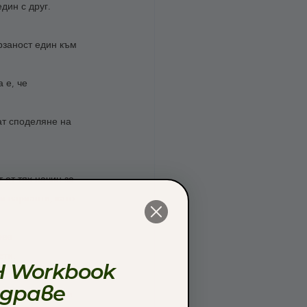
дин с друг. 
рзаност един към 
 е, че 
ат споделяне на 
от тях начин за 
и варианти, като 
ове 
сти.
 Workbook
 размити и мисля, 
здраве
иятелство, но и 