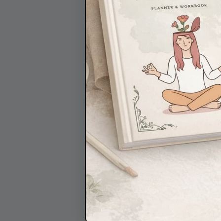
какво прави добрата ром
Алис Русева