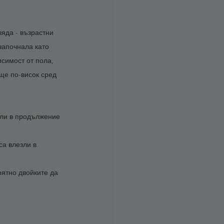
ляда - възрастни 
започнала като 
симост от пола, 
ще по-висок сред 
ели в продължение 
са влезли в 
ятно двойките да 