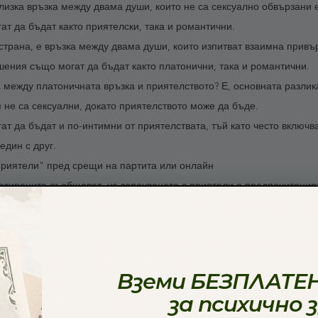
лизка връзка между двама души, които не са сексуално обвързани е
ат да бъдат както приятелски, така и романтични.
 страна, е връзка между двама души, които изпитват взаимна привъ
шения също могат да бъдат както платонични, така и романтични.
а между платоничната връзка и приятелството? Е, основната разлика
не са сексуални, докато приятелството може да бъде.
ат да бъдат и по-интимни от приятелствата, тъй като често включв
един с друг.
приятели" пред срещи на партита или онлайн
етираните съобщават, че започването с приятели е предпочитаният 
 връзка, което го прави далеч по-популярен от другите представен
и или онлайн.
че често ни учат, че романтиката и приятелството са различни вид
 се формират по различен начин и задоволяват различни потребно
Вземи БЕЗПЛАТЕН
ване показва, че границите между приятелството и романтиката са
за психично 
а преосмислим предположенията си за това какво прави доброто пр