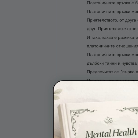
Платоничната връзка е б
Платоничните връзки мог
Приятелството, от друга
друг. Приятелските отно
И така, каква е разликат
платоничните отношения 
Платоничните връзки мог
дълбоки тайни и чувства 
Предпочитат се "първо 
Почти половината от анк
развиване на романтична
например среща на парт
Важно е да се отбележи, 
взаимоотношения, които
Но представеното изслед
че това ни принуждава д