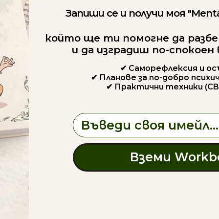
антична връзка.
Запиши се и получи моя "Menta
който ще ти помогне да разбе
и да изградиш по-спокоен
✔ Саморефлексия и о
✔ Планове за по-добро психи
✔ Практични техники (CB
Email
Вземи Workb