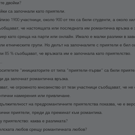
те двойки?
йки са започнали като приятели. 
изо 1900 участници, около 900 от тях са били студенти, а около хи
ъобщават, че настоящата или последната им романтична връзка е 
мер като среща на парти или онлайн. Имало е малки разлики в зави
ли етническите групи. Но делът на започналите с приятели е бил о
упи 85 % съобщават, че връзката им е започнала като приятелство.
а…
рситетите "инициаторите от типа "приятели-първи" са били прият
ди да започнат романтична връзка.
ват, че огромното мнозинство от тези участници съобщават, че не 
антични намерения или привличане.
ължителност на предромантичните приятелства показва, че е веро
нични приятели, преди да преминат към романтика.
 приятелство: каква е разликата?
телската любов срещу романтичната любов?